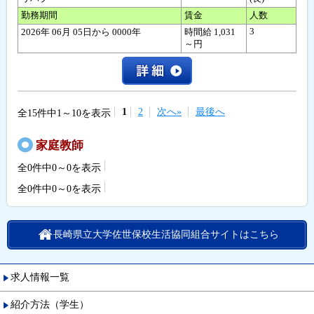
勤務期間
賃金
人数
3
2026年 06月 05日から 0000年
時間給 1,031
～円
1
2
次へ»
最後へ
全15件中1～10を表示
家庭教師
全0件中0～0を表示
全0件中0～0を表示
長崎県立大学佐世保校生活協同組合サイトはこちら
求人情報一覧
紹介方法（学生）