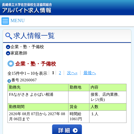
MENU
求人情報一覧
企業・塾・予備校
家庭教師
企業・塾・予備校
1
2
次へ»
最後へ
全15件中1～10を表示
番号 20260067
勤務先
勤務地
内容
FAながさき よかばい相浦
接客、店内業務、
レジ(長)
勤務期間
賃金
人数
2026年 08月 07日から 2027年 08
時間給
１人
月 06日まで
1061円