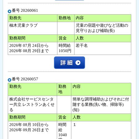
番号 20260061
勤務先
勤務地
内容
柚木児童クラブ
児童の宿題や遊びなど活動の
見守りおよび補助(長)
勤務期間
賃金
人数
2026年 07月 24日から
時間給
若干名
2026年 08月 29日まで
1050円
番号 20260057
勤務先
勤務
内容
地
株式会社サービスセンタ
簡単な調理補助およびそれに付
ー共立 レストランあくせ
随する業務(洗い物、掃除等)
る
(短)
勤務期間
賃金
人数
2026年 08月 10日から
時間
１
2026年 09月 26日まで
給
1040