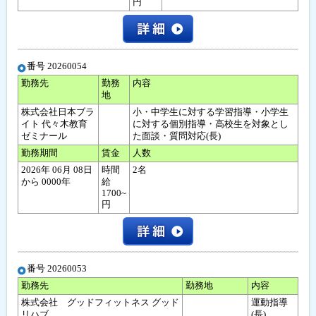
円
番号 20260054
勤務先
勤務
内容
地
株式会社日本ブラ
小・中学生に対する学習指導・小学生
イト 代々木教育
に対する個別指導・高校生を対象とし
ゼミナール
た面談・質問対応(長)
勤務期間
賃金
人数
2026年 06月 08日
時間
2名
から 0000年
給
1700~
円
番号 20260053
勤務先
勤務地
内容
株式会社 グッドフィットネス グッド
運動指導
リハブ
(長)