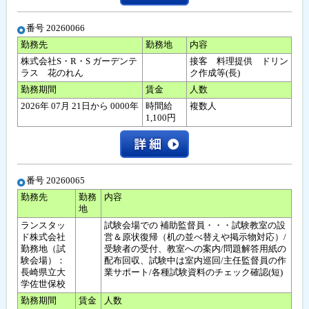
番号 20260066
勤務先
勤務地
内容
株式会社S・R・S ガーデンテ
接客 料理提供 ドリン
ラス 花のれん
ク作成等(長)
勤務期間
賃金
人数
2026年 07月 21日から 0000年
時間給
複数人
1,100円
番号 20260065
勤務先
勤務
内容
地
ランスタッ
試験会場での 補助監督員・・・試験教室の設
ド株式会社
営＆原状復帰（机の並べ替えや掲示物対応）/
勤務地（試
受験者の受付、教室への案内/問題解答用紙の
験会場）：
配布回収、試験中は室内巡回/主任監督員の作
長崎県立大
業サポート/各種試験資料のチェック確認(短)
学佐世保校
勤務期間
賃金
人数