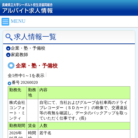
MENU
求人情報一覧
企業・塾・予備校
家庭教師
企業・塾・予備校
全1件中1～1を表示
番号 20260020
勤務先
勤務
内容
地
株式会社
自宅にて、当社およびグループ会社車両のドライ
コンフォ
ブレコーダー（ＳＤカード）の映像で、交通違反
ート・ミ
等の有無を確認し、データのバックアップを取っ
ンティ
ていただく仕事です。(長)
勤務期間
賃金
人数
2026年
時間
若干名